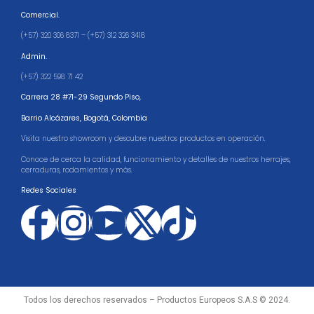
Comercial.
(+57) 320 306 8371 – (+57) 312 326 3418
Admin.
(+57) 322 598 71 42
Carrera 28 #71-29 Segundo Piso,
Barrio Alcázares,
Bogotá, Colombia
Visita nuestro showroom y descubre nuestros productos en operación.
Conoce de cerca la calidad, funcionamiento y detalles de nuestros herrajes,
cerraduras, rodamientos y más.
Redes Sociales
Todos los derechos reservados – Productos Europeos S.A.S © 2024.