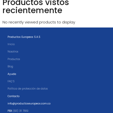
Productos vistos
recientemente
No recently viewed products to display
Productos Europeos S.A.S
Inicio
Nosotros
Productos
Blog
Ayuda
FAQ´S
Política de protección de datos
Contacto
info@productoseuropeos.com.co
PBX:
(601) 311 7889