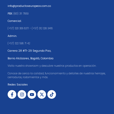
info@productoseuropeos.com.co
PBX:
(601) 311 7889
Comercial.
(+57) 320 306 8371 – (+57) 312 326 3418
Admin.
(+57) 322 598 71 42
Carrera 28 #71-29 Segundo Piso,
Barrio Alcázares,
Bogotá, Colombia
Visita nuestro showroom y descubre nuestros productos en operación.
Conoce de cerca la calidad, funcionamiento y detalles de nuestros herrajes,
cerraduras, rodamientos y más.
Redes Sociales