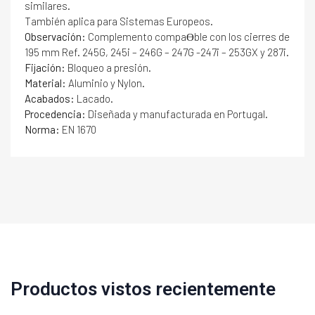
similares.
También aplica para Sistemas Europeos.
Observación:
Complemento compaƟble con los cierres de
195 mm Ref. 245G, 245i – 246G – 247G -247i – 253GX y 287i.
Fijación:
Bloqueo a presión.
Material:
Aluminio y Nylon.
Acabados:
Lacado.
Procedencia:
Diseñada y manufacturada en Portugal.
Norma:
EN 1670
Productos vistos recientemente