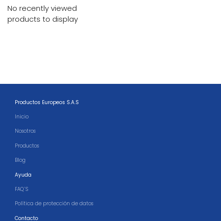
No recently viewed
products to display
Productos Europeos S.A.S
Inicio
Nosotros
Productos
Blog
Ayuda
FAQ´S
Política de protección de datos
Contacto