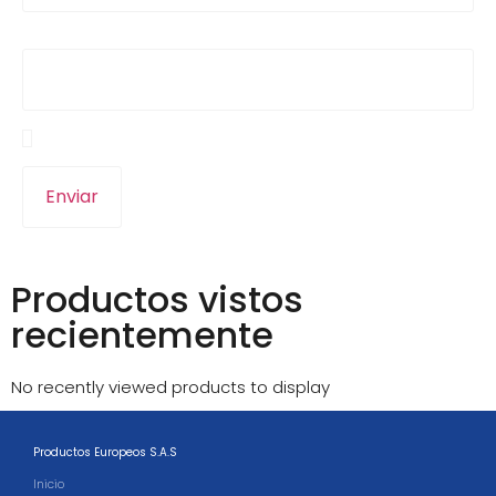
Correo electrónico
*
Guarda mi nombre, correo electrónico y web en
este navegador para la próxima vez que comente.
Productos vistos
recientemente
No recently viewed products to display
Productos Europeos S.A.S
Inicio