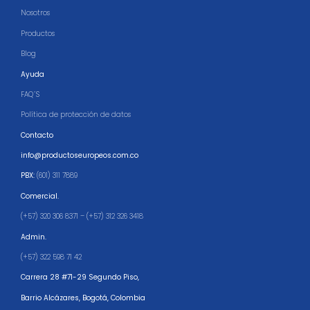
Nosotros
Productos
Blog
Ayuda
FAQ´S
Política de protección de datos
Contacto
info@productoseuropeos.com.co
PBX:
(601) 311 7889
Comercial.
(+57) 320 306 8371 – (+57) 312 326 3418
Admin.
(+57) 322 598 71 42
Carrera 28 #71-29 Segundo Piso,
Barrio Alcázares,
Bogotá, Colombia