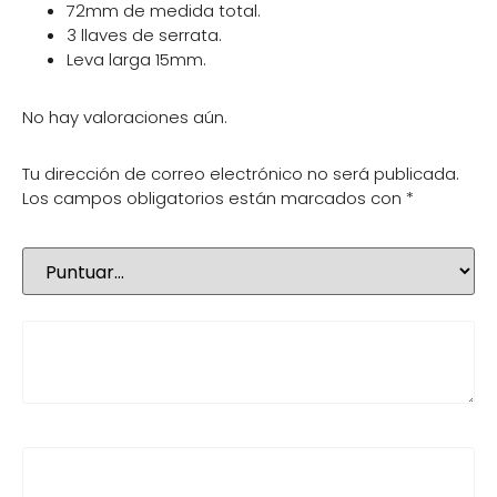
72mm de medida total.
3 llaves de serrata.
Leva larga 15mm.
No hay valoraciones aún.
Tu dirección de correo electrónico no será publicada.
Los campos obligatorios están marcados con
*
Tu puntuación
*
Tu valoración
*
Nombre
*