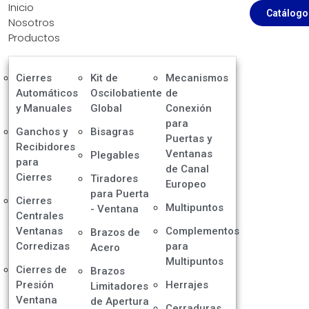
Inicio
Catálogo
Nosotros
Productos
Cierres
Kit de
Mecanismos
Automáticos
Oscilobatiente
de
y Manuales
Global
Conexión
para
Ganchos y
Bisagras
Puertas y
Recibidores
Ventanas
Plegables
para
de Canal
Cierres
Tiradores
Europeo
para Puerta
Cierres
Multipuntos
- Ventana
Centrales
Ventanas
Complementos
Brazos de
Corredizas
para
Acero
Multipuntos
Cierres de
Brazos
Presión
Herrajes
Limitadores
Ventana
de Apertura
Cerraduras