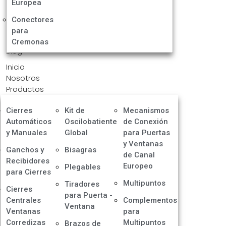
Europea
Conectores
para
Cremonas
Blog
Inicio
Nosotros
Productos
Cierres
Kit de
Mecanismos
Automáticos
Oscilobatiente
de Conexión
y Manuales
Global
para Puertas
y Ventanas
Ganchos y
Bisagras
de Canal
Recibidores
Europeo
Plegables
para Cierres
Multipuntos
Tiradores
Cierres
para Puerta -
Centrales
Complementos
Ventana
Ventanas
para
Corredizas
Multipuntos
Brazos de