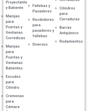
Proyectante
Fallebas y
y Batiente
Cilindros
Pasadores
para
Manijas
Cerraduras
Recibidores
para
para
Puertas y
Barras
pasadores y
Ventanas
Antipánico
fallebas
Corredizas
Rodamientos
Diversos
Manijas
para
Puertas y
Ventanas
Batientes
Escudos
para
Cilindro
Cremonas
para
Cámara