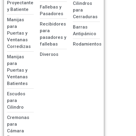
Proyectante
Cilindros
Fallebas y
y Batiente
para
Pasadores
Cerraduras
Manijas
Recibidores
para
Barras
para
Puertas y
Antipánico
pasadores y
Ventanas
fallebas
Rodamientos
Corredizas
Diversos
Manijas
para
Puertas y
Ventanas
Batientes
Escudos
para
Cilindro
Cremonas
para
Cámara