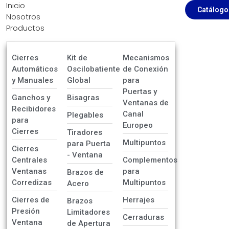
Inicio
Catálogo
Nosotros
Productos
Cierres
Kit de
Mecanismos
Automáticos
Oscilobatiente
de Conexión
y Manuales
Global
para
Puertas y
Ganchos y
Bisagras
Ventanas de
Recibidores
Canal
Plegables
para
Europeo
Cierres
Tiradores
Multipuntos
para Puerta
Cierres
- Ventana
Centrales
Complementos
Ventanas
para
Brazos de
Corredizas
Multipuntos
Acero
Cierres de
Herrajes
Brazos
Presión
Limitadores
Cerraduras
Ventana
de Apertura