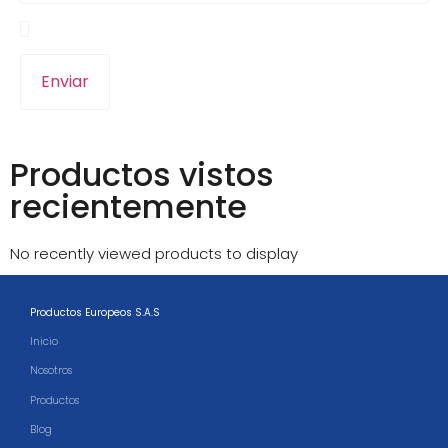
Guarda mi nombre, correo electrónico y web en
este navegador para la próxima vez que comente.
Productos vistos
recientemente
No recently viewed products to display
Productos Europeos S.A.S
Inicio
Nosotros
Productos
Blog