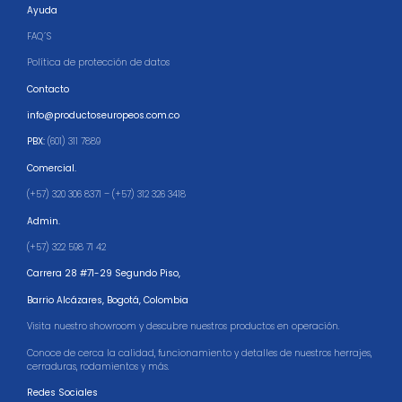
Ayuda
FAQ´S
Política de protección de datos
Contacto
info@productoseuropeos.com.co
PBX:
(601) 311 7889
Comercial.
(+57) 320 306 8371 – (+57) 312 326 3418
Admin.
(+57) 322 598 71 42
Carrera 28 #71-29 Segundo Piso,
Barrio Alcázares,
Bogotá, Colombia
Visita nuestro showroom y descubre nuestros productos en operación.
Conoce de cerca la calidad, funcionamiento y detalles de nuestros herrajes,
cerraduras, rodamientos y más.
Redes Sociales