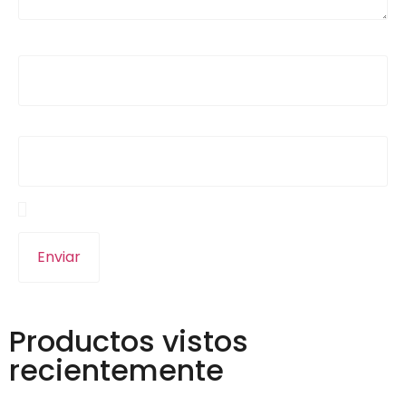
Nombre
*
Correo electrónico
*
Guarda mi nombre, correo electrónico y web en
este navegador para la próxima vez que comente.
Productos vistos
recientemente