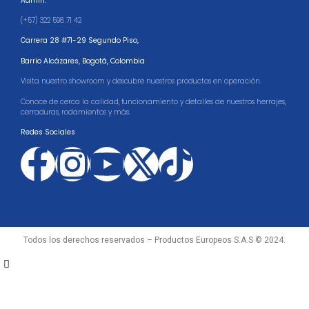
Admin.
(+57) 322 598 71 42
Carrera 28 #71-29 Segundo Piso,
Barrio Alcázares,
Bogotá, Colombia
Visita nuestro showroom y descubre nuestros productos en operación.
Conoce de cerca la calidad, funcionamiento y detalles de nuestros herrajes,
cerraduras, rodamientos y más.
Redes Sociales
Todos los derechos reservados – Productos Europeos S.A.S © 2024.