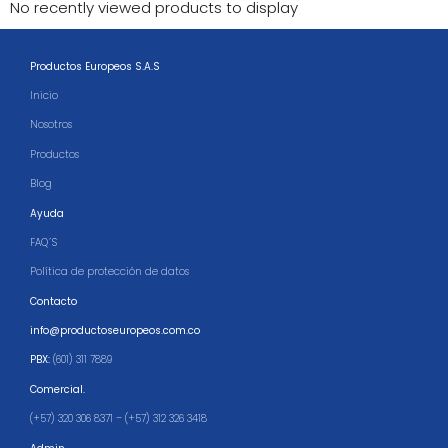
No recently viewed products to display
Productos Europeos S.A.S
Inicio
Nosotros
Productos
Blog
Ayuda
FAQ´S
Política de protección de datos
Contacto
info@productoseuropeos.com.co
PBX:
(601) 311 7889
Comercial.
(+57) 320 306 8371 – (+57) 312 326 3418