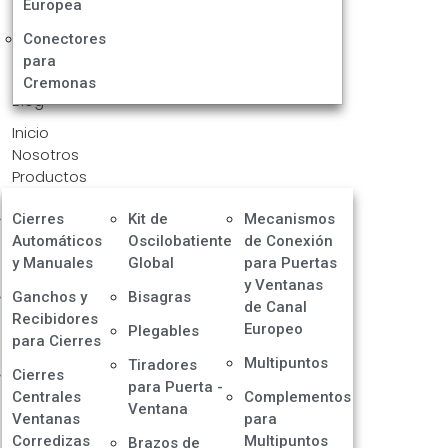
Europea
Conectores
para
Cremonas
Blog
Inicio
Nosotros
Productos
Cierres
Kit de
Mecanismos
Automáticos
Oscilobatiente
de Conexión
y Manuales
Global
para Puertas
y Ventanas
Ganchos y
Bisagras
de Canal
Recibidores
Europeo
Plegables
para Cierres
Multipuntos
Tiradores
Cierres
para Puerta -
Centrales
Complementos
Ventana
Ventanas
para
Corredizas
Multipuntos
Brazos de