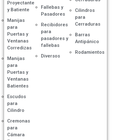
Proyectante
Fallebas y
y Batiente
Cilindros
Pasadores
para
Manijas
Cerraduras
Recibidores
para
para
Puertas y
Barras
pasadores y
Ventanas
Antipánico
fallebas
Corredizas
Rodamientos
Diversos
Manijas
para
Puertas y
Ventanas
Batientes
Escudos
para
Cilindro
Cremonas
para
Cámara