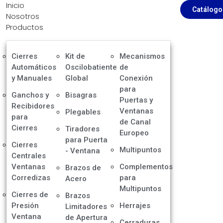
Inicio
Catálogo
Nosotros
Productos
Cierres
Kit de
Mecanismos
Automáticos
Oscilobatiente
de
y Manuales
Global
Conexión
para
Ganchos y
Bisagras
Puertas y
Recibidores
Ventanas
Plegables
para
de Canal
Cierres
Tiradores
Europeo
para Puerta
Cierres
Multipuntos
- Ventana
Centrales
Ventanas
Complementos
Brazos de
Corredizas
para
Acero
Multipuntos
Cierres de
Brazos
Presión
Herrajes
Limitadores
Ventana
de Apertura
Cerraduras