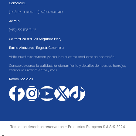
Comercial.
(+57) 320 306 8371 – (+57) 312 326 3418
Admin.
(+57) 322 598 71 42
Carrera 28 #71-29 Segundo Piso,
Barrio Alcázares,
Bogotá, Colombia
Visita nuestro showroom y descubre nuestros productos en operación.
Conoce de cerca la calidad, funcionamiento y detalles de nuestros herrajes,
cerraduras, rodamientos y más.
Redes Sociales
Todos los derechos reservados – Productos Europeos S.A.S © 2024.