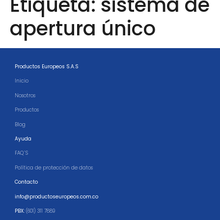
Etiqueta:
sistema de
apertura único
Productos Europeos S.A.S
Inicio
Nosotros
Productos
Blog
Ayuda
FAQ´S
Política de protección de datos
Contacto
info@productoseuropeos.com.co
PBX:
(601) 311 7889