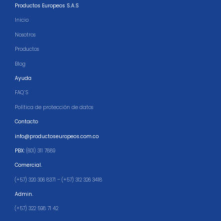
Productos Europeos S.A.S
Inicio
Nosotros
Productos
Blog
Ayuda
FAQ´S
Política de protección de datos
Contacto
info@productoseuropeos.com.co
PBX:
(601) 311 7889
Comercial.
(+57) 320 306 8371 – (+57) 312 326 3418
Admin.
(+57) 322 598 71 42