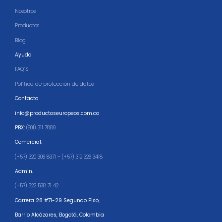
Nosotros
Productos
Blog
Ayuda
FAQ´S
Política de protección de datos
Contacto
info@productoseuropeos.com.co
PBX:
(601) 311 7889
Comercial.
(+57) 320 306 8371 – (+57) 312 326 3418
Admin.
(+57) 322 598 71 42
Carrera 28 #71-29 Segundo Piso,
Barrio Alcázares,
Bogotá, Colombia