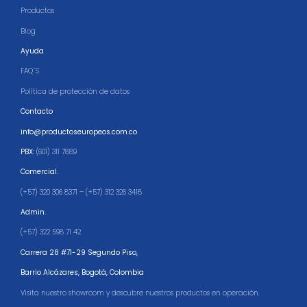
Productos
Blog
Ayuda
FAQ´S
Política de protección de datos
Contacto
info@productoseuropeos.com.co
PBX:
(601) 311 7889
Comercial.
(+57) 320 306 8371 – (+57) 312 326 3418
Admin.
(+57) 322 598 71 42
Carrera 28 #71-29 Segundo Piso,
Barrio Alcázares,
Bogotá, Colombia
Visita nuestro showroom y descubre nuestros productos en operación.