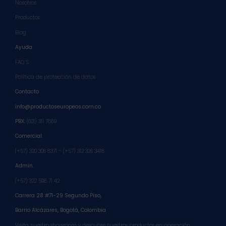
Nosotros
Productos
Blog
Ayuda
FAQ´S
Política de protección de datos
Contacto
info@productoseuropeos.com.co
PBX:
(601) 311 7889
Comercial.
(+57) 320 306 8371 – (+57) 312 326 3418
Admin.
(+57) 322 598 71 42
Carrera 28 #71-29 Segundo Piso,
Barrio Alcázares,
Bogotá, Colombia
Visita nuestro showroom y descubre nuestros productos en operación.