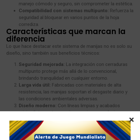
manejo cómodo y seguro, sin comprometer la estética.
Compatibilidad con sistemas multipunto:
Refuerza la
seguridad al bloquear en varios puntos de la hoja
corrediza.
Características que marcan la
diferencia
Lo que hace destacar este sistema de manijas no es solo su
diseño, sino también sus beneficios técnicos:
Seguridad mejorada:
La integración con cerraduras
multipunto protege más allá de lo convencional,
brindando tranquilidad en cualquier entorno.
Larga vida útil:
Fabricadas con materiales de alta
resistencia, las manijas soportan el desgaste diario y
las condiciones ambientales adversas.
Diseño moderno:
Con líneas limpias y acabados
minimalistas, estas manijas encajan en cualquier
proyecto arquitectónico.
Versatilidad asegurada:
Compatibles con diferentes
sistemas de ventanas corredizas, adaptándose
fácilmente a diferentes configuraciones.