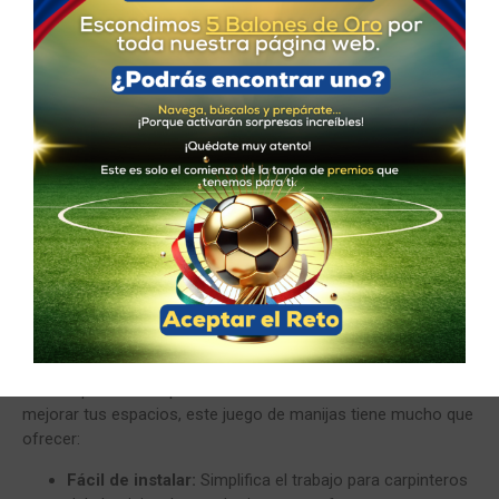
¿Dónde usar este juego de
manijas?
Este producto es perfecto para:
Hogares:
Aporta seguridad y un diseño elegante que se
integra en cualquier ambiente residencial.
Espacios comerciales:
Funciona de maravilla en
oficinas, locales y áreas que buscan combinar estilo y
funcionalidad en áreas de alto tráfico.y estilo.
Proyectos arquitectónicos modernos:
Diseñado para
cumplir con los estándares de eficiencia energética y
estética contemporánea.
Beneficios que marcan la
diferencia
Ya sea que seas un profesional del sector o estés buscando
mejorar tus espacios, este juego de manijas tiene mucho que
ofrecer:
Fácil de instalar:
Simplifica el trabajo para carpinteros