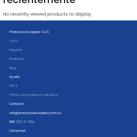
No recently viewed products to display
Productos Europeos S.A.S
Inicio
Nosotros
Productos
Blog
Ayuda
FAQ´S
Política de protección de datos
Contacto
info@productoseuropeos.com.co
PBX:
(601) 311 7889
Comercial.