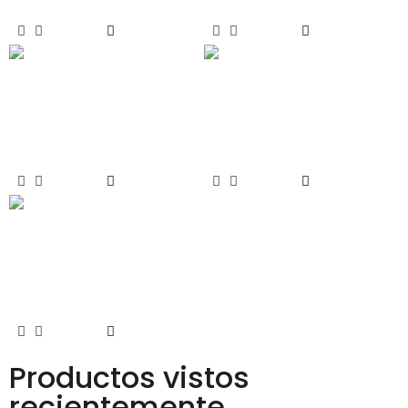
563 -1000
– 435 -700
Leer Más
Leer Más
Compás – Brazo Micro –
Compás – Suplementario
340 – 430
– 1000 – 1700
Leer Más
Leer Más
Kit Base Oscilobatiente
Orizon con Llave
Leer Más
Productos vistos
recientemente