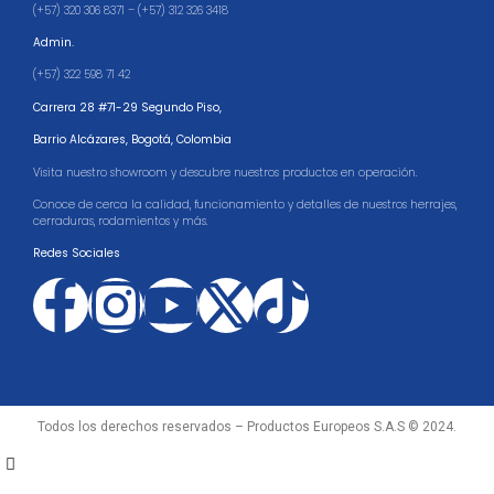
(+57) 320 306 8371 – (+57) 312 326 3418
Admin.
(+57) 322 598 71 42
Carrera 28 #71-29 Segundo Piso,
Barrio Alcázares,
Bogotá, Colombia
Visita nuestro showroom y descubre nuestros productos en operación.
Conoce de cerca la calidad, funcionamiento y detalles de nuestros herrajes,
cerraduras, rodamientos y más.
Redes Sociales
Todos los derechos reservados – Productos Europeos S.A.S © 2024.