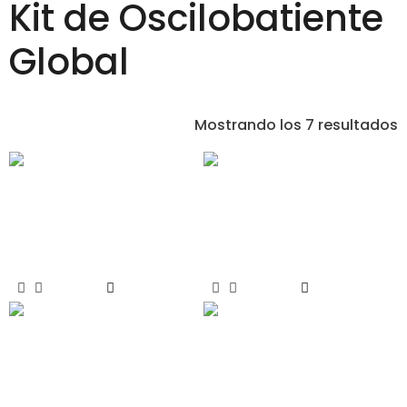
Kit de Oscilobatiente
Global
Mostrando los 7 resultados
Kit Base Oscilobatiente
Juego de Cierre
Global Standard
Suplemento H/V
Leer Más
Leer Más
Compás – Brazo Grande –
Compás – Brazo Pequeño